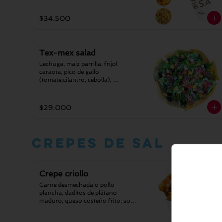
tomate) y queso.
$34.500
Tex-mex salad
Lechuga, maíz parrilla, fríjol 
caraota, pico de gallo 
(tomate,cilantro, cebolla), 
guacamole, nachos.
$29.000
Crepes de sal
Crepe criollo
Carne desmechada o pollo 
plancha, daditos de plátano 
maduro, queso costeño frito, sour 
creamy tomate fresco.