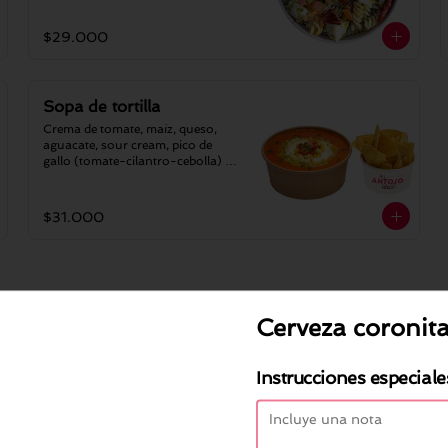
$29.000
Sopa de tortilla
Crema de tomate, maíz, queso, 
aguacate, sour cream, pico de 
gallo (tomate-cilantro-cebolla) y 
porción de tortillas.
$31.000
Cerveza coronit
Crepe ropa vieja
Carne desmechada, maíz parrilla, 
Instrucciones especiale
queso, tomate fresco, aguacate y 
sour cream.