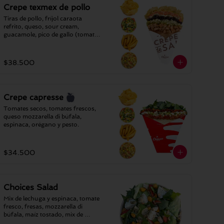
Crepe texmex de pollo
Tiras de pollo, fríjol caraota 
refrito, queso, sour cream, 
guacamole, pico de gallo (tomate-
cilantro-cebolla) y nachos 
triturados.
$38.500
Crepe capresse
Tomates secos, tomates frescos, 
queso mozzarella di búfala, 
espinaca, orégano y pesto.
$34.500
Choices Salad
Mix de lechuga y espinaca, tomate 
fresco, fresas, mozzarella di 
búfala, maíz tostado, mix de 
semillas, almendras laminadas y 