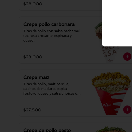
$28.000
Crepe pollo carbonara
Tiras de pollo con salsa bechamel, 
tocineta crocante, espinaca y 
queso.
$23.000
Crepe maíz
Tiras de pollo, maíz parrilla, 
daditos de maduro, papita 
fósforo, queso y salsa choices de 
ajo.
$27.500
Crepe de pollo pesto