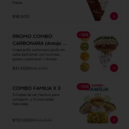
fresas
$18.500
-
14
%
PROMO COMBO
CARBONARA (Antojo +
Limonada)
Crepe pollo carbonara (pollo en 
salsa bechamel, con tocineta, 
queso y espinaca) + Antojo 
favorito + Limonada natural
$31.500
$36.500
-
10
%
COMBO FAMILIA X 3
3 Crepes de sal, Nachos para 
compartir  y 3 Limonadas 
Naturales.
$110.000
$122.000