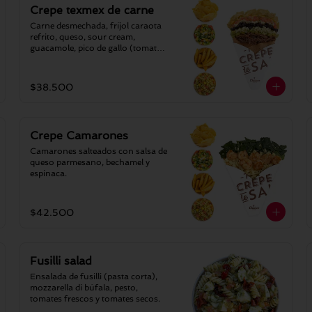
Crepe texmex de carne
Carne desmechada, fríjol caraota 
refrito, queso, sour cream, 
guacamole, pico de gallo (tomate-
cilantro-cebolla) y nachos 
triturados.
$38.500
Crepe Camarones
Camarones salteados con salsa de 
queso parmesano, bechamel y 
espinaca.
$42.500
Fusilli salad
Ensalada de fusilli (pasta corta), 
mozzarella di búfala, pesto, 
tomates frescos y tomates secos.