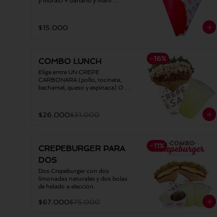
y moras) + banano y maní 
triturado
$15.000
-
16
%
COMBO LUNCH
Elige entre UN CREPE 
CARBONARA (pollo, tocineta, 
bechamel, queso y espinaca) O UN 
VEGGIE TEX-MEX (proteína 
veggie, fríjol caraota, queso, salsa 
cheddar, guacamole, pico de gallo 
$26.000
$31.000
y nachos triturados) y 1 
LIMONADA NATURAL
-
11
%
CREPEBURGER PARA
DOS
Dos Crepeburger con dos 
limonadas naturales y dos bolas 
de helado a elección.
$67.000
$75.000