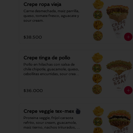
Crepe ropa vieja
Carne desmechada, maíz parrilla, 
queso, tomate fresco, aguacate y 
sour cream.
$38.500
Crepe tinga de pollo
Pollo en hilachas con salsa de 
chile chipotle, guacamole, queso, 
cebollitas encurtidas, sour cream y 
nachos triturados.
$36.000
Crepe veggie tex-mex
Proteína veggie, fríjol caraota 
refrito, sour cream, guacamole, 
maíz tierno, nachos triturados, 
pico de gallo (cilantro-cebolla-