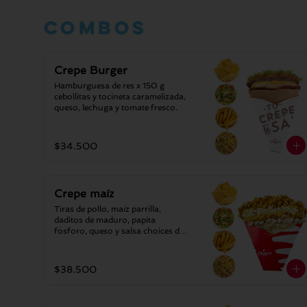
Combos
Crepe Burger
Hamburguesa de res x 150 g 
cebollitas y tocineta caramelizada, 
queso, lechuga y tomate fresco.
$34.500
Crepe maíz
Tiras de pollo, maíz parrilla, 
daditos de maduro, papita 
fósforo, queso y salsa choices de 
ajo.
$38.500