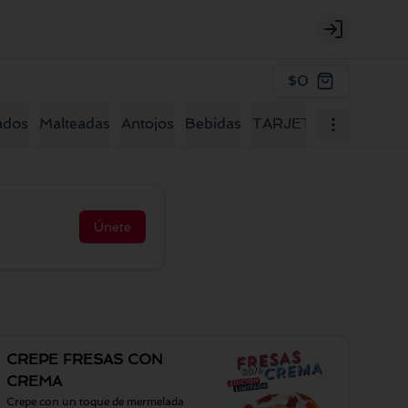
Login
$0
ados
Malteadas
Antojos
Bebidas
TARJETA OCASIÓN 
Únete
CREPE FRESAS CON
CREMA
Crepe con un toque de mermelada 