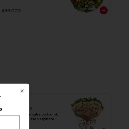
aderezo.
$29.000
a
Close
Crepe pollo
champiñones
s
Tiras de pollo con salsa bechamel, 
champiñones, queso y espinaca.