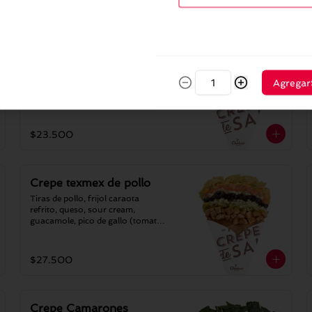
$27.500
Crepeburger
Hamburguesa de res x 150 g 
Agregar
cebollitas y tocineta caramelizada, 
queso, lechuga y tomate fresco.
$23.500
Crepe texmex de pollo
Tiras de pollo, fríjol caraota 
refrito, queso, sour cream, 
guacamole, pico de gallo (tomate-
cilantro-cebolla) y nachos 
triturados.
$27.500
Crepe Camarones