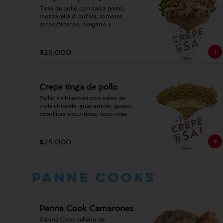
Tiras de pollo con salsa pesto, 
mozzarella di búfala, tomates 
secos/frescos, orégano y 
espinaca.
$25.000
Crepe tinga de pollo
Pollo en hilachas con salsa de 
chile chipotle, guacamole, queso, 
cebollitas encurtidas, sour cream y 
nachos triturados.
$25.000
Panne cooks
Panne Cook Camarones
Panne Cook relleno de 